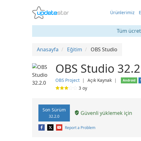
Ürünlerimiz
E
Tüm ücrets
Anasayfa
Eğitim
OBS Studio
OBS Studio 32.2
OBS Project
❘
Açık Kaynak
❘
Android
3
oy
Son Sürüm
Güvenli yüklemek için
32.2.0
Report a Problem