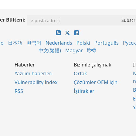
er Bülteni:
no
日本語
한국어
Nederlands
Polski
Português
Русс
中文(繁體)
Magyar
हिन्दी
Haberler
Bizimle çalışmak
I
Yazılım haberleri
Ortak
N
n
Vulnerability Index
Çözümler OEM için
B
RSS
İştirakler
E
Y