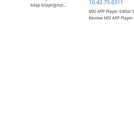
10.42.75.6311
kitap kitaplığınızı
MSI APP Player Editor'
kolaylıkla düzenleyin ve
Review MSI APP Player 
yönetin.
MSI’s Windows Android
emulator built atop the
BlueStacks engine and
tuned for MSI hardwar