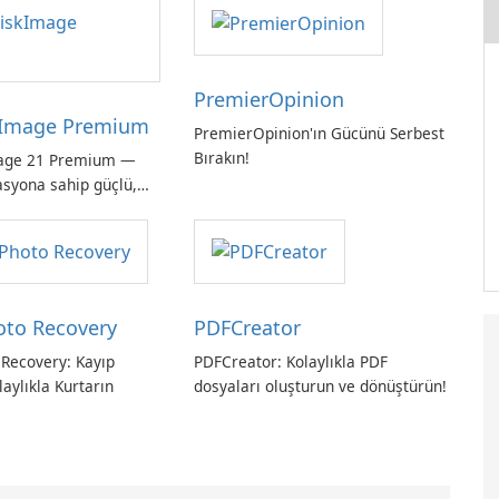
PremierOpinion
Image Premium
PremierOpinion'ın Gücünü Serbest
Bırakın!
age 21 Premium —
asyona sahip güçlü,
ı tam sistem
hoto Recovery
PDFCreator
 Recovery: Kayıp
PDFCreator: Kolaylıkla PDF
laylıkla Kurtarın
dosyaları oluşturun ve dönüştürün!