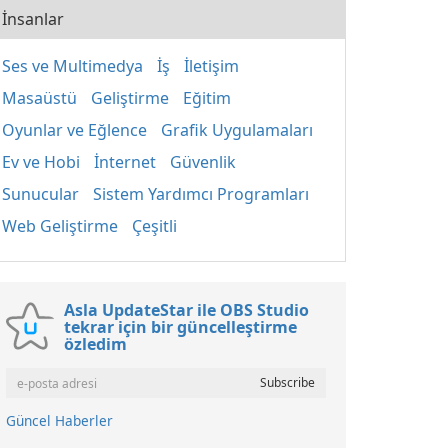
İnsanlar
Ses ve Multimedya
İş
İletişim
Masaüstü
Geliştirme
Eğitim
Oyunlar ve Eğlence
Grafik Uygulamaları
Ev ve Hobi
İnternet
Güvenlik
Sunucular
Sistem Yardımcı Programları
Web Geliştirme
Çeşitli
Asla UpdateStar ile OBS Studio
tekrar için bir güncelleştirme
özledim
Güncel Haberler