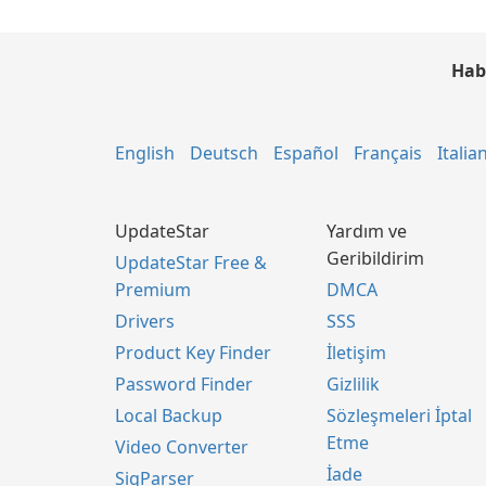
Hab
English
Deutsch
Español
Français
Italia
UpdateStar
Yardım ve
Geribildirim
UpdateStar Free &
Premium
DMCA
Drivers
SSS
Product Key Finder
İletişim
Password Finder
Gizlilik
Local Backup
Sözleşmeleri İptal
Etme
Video Converter
İade
SigParser