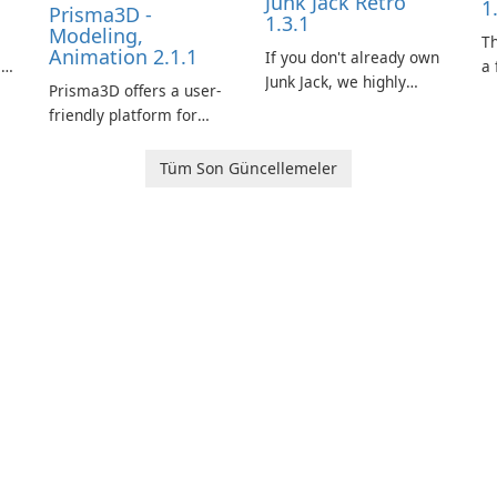
Junk Jack Retro
1
Prisma3D -
1.3.1
Modeling,
s
T
Animation 2.1.1
If you don't already own
is
a 
Junk Jack, we highly
Prisma3D offers a user-
Mi
recommend purchasing
friendly platform for
de
it before considering
aspiring 3D creators to
al
Junk Jack Retro. This
e.
bring their imagination
to
Tüm Son Güncellemeler
game is where it all
to life. With a wide range
ac
began! Junk Jack Retro,
of tools and features,
s
formerly known as Junk
this app allows users to
ju
Jack, now offers
easily design 3D models
widescreen support.
and generate captivating
animated scenes.