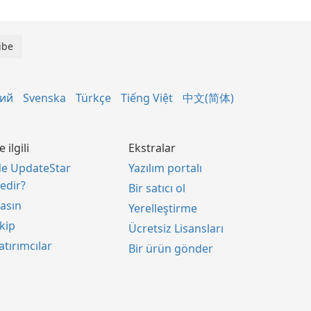
кий
Svenska
Türkçe
Tiếng Việt
中文(简体)
le ilgili
Ekstralar
e UpdateStar
Yazılım portalı
edir?
Bir satıcı ol
asın
Yerelleştirme
kip
Ücretsiz Lisansları
atırımcılar
Bir ürün gönder