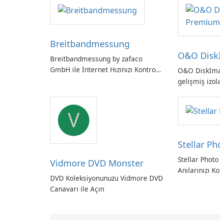
Breitbandmessung
O&O Disk
Breitbandmessung by zafaco
GmbH ile İnternet Hızınızı Kontrol
O&O DiskIm
Edin!
gelişmiş izol
Alman yapım
yedekleme
V
Stellar P
Stellar Photo
Vidmore DVD Monster
Anılarınızı Ko
DVD Koleksiyonunuzu Vidmore DVD
Canavarı ile Açın