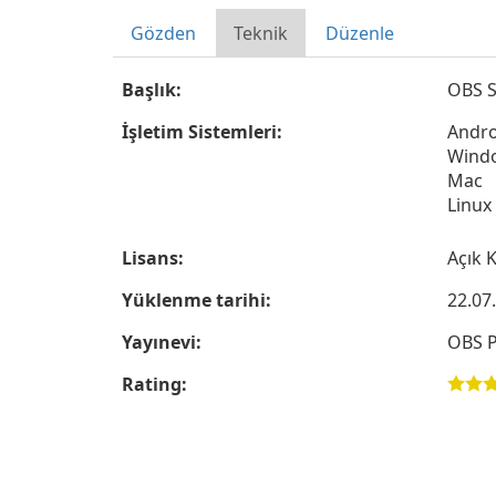
Gözden
Teknik
Düzenle
Başlık:
OBS S
İşletim Sistemleri:
Andro
Wind
Mac
Linux
Lisans:
Açık 
Yüklenme tarihi:
22.07
Yayınevi:
OBS P
Rating: