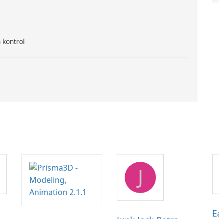
 kontrol
J
E