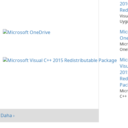
201
Red
Visu
Uygu
Çalı
Mic
Teme
One
Micr
OneD
Dos
Mic
Yöne
Kola
Vis
201
Red
Pac
Micr
C++ 
Dağı
Pake
perf
Daha ›
artır