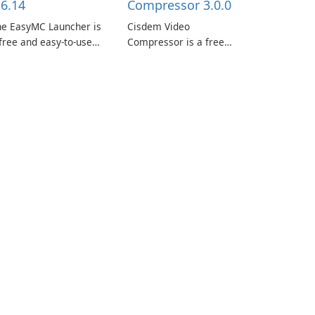
.6.14
Compressor 3.0.0
he EasyMC Launcher is
Cisdem Video
free and easy-to-use
Compressor is a free
necraft launcher
video compression
veloped by EasyMC. It
software for Mac. It
lows Minecraft players
allows users to
 quickly and easily
compress media files by
cess their favorite
setting the percentage,
ervers and mods with
target file size, and file
st a few clicks.
parameters to ensure
satisfactory results.