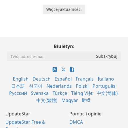
Więcej aktualności
Biuletyn:
English
Deutsch
Español
Français
Italiano
日本語
한국어
Nederlands
Polski
Português
Русский
Svenska
Türkçe
Tiếng Việt
中文(简体)
中文(繁體)
Magyar
हिन्दी
UpdateStar
Pomoc i opinie
UpdateStar Free &
DMCA