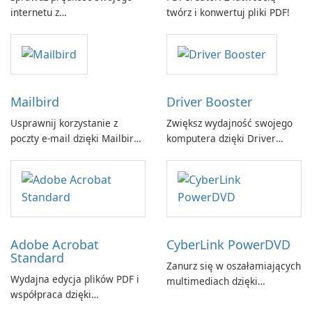
internetu z
twórz i konwertuj pliki PDF!
Breitbandmessung by zafaco
GmbH!
Mailbird
Driver Booster
Usprawnij korzystanie z
Zwiększ wydajność swojego
poczty e-mail dzięki Mailbird
komputera dzięki Driver
by Maryssael.
Booster firmy IObit
Adobe Acrobat
CyberLink PowerDVD
Standard
Zanurz się w oszałamiających
Wydajna edycja plików PDF i
multimediach dzięki
współpraca dzięki
CyberLink PowerDVD
programowi Adobe Acrobat