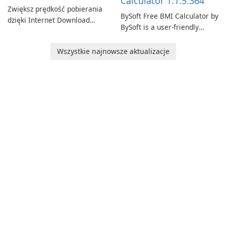
Calculator 1.1.5.364
Zwiększ prędkość pobierania
BySoft Free BMI Calculator by
dzięki Internet Download
BySoft is a user-friendly
Manager!
software application
designed to help you
Wszystkie najnowsze aktualizacje
calculate your Body Mass
Index quickly and accurately.