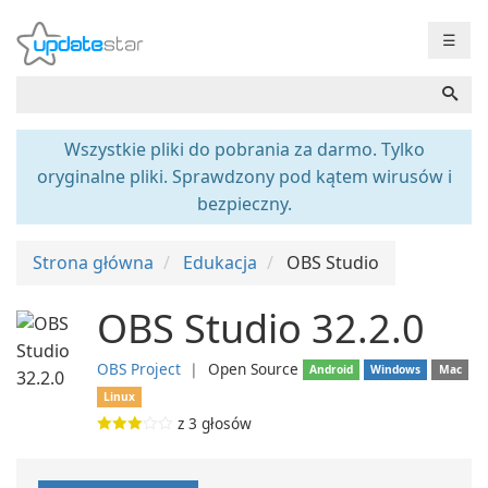
☰
Wszystkie pliki do pobrania za darmo. Tylko
oryginalne pliki. Sprawdzony pod kątem wirusów i
bezpieczny.
Strona główna
Edukacja
OBS Studio
OBS Studio 32.2.0
OBS Project
❘
Open Source
Android
Windows
Mac
Linux
z
3
głosów