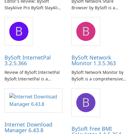
Editor's Review: BySoft
BySoft Network Share
StayAlive Pro BySoft StayAlive
Browser by BySoft is a
Pro is a reliable software
comprehensive software
application designed to
application that allows users
B
B
ensure the continuous and
to easily browse and manage
uninterrupted operation of
shared folders on their
your computer system.
network.
BySoft InternetPal
BySoft Network
3.2.5.366
Monitor 1.3.5.363
Review of BySoft InternetPal
BySoft Network Monitor by
BySoft InternetPal is a
BySoft is a comprehensive
comprehensive software
network monitoring software
application designed to
designed to help businesses
B
monitor your internet
effectively manage their
connection and provide real-
network infrastructure.
time insights into its
performance.
Internet Download
BySoft Free BMI
Manager 6.43.8