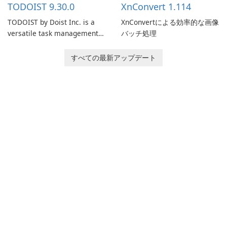
TODOIST 9.30.0
XnConvert 1.114
TODOIST by Doist Inc. is a
XnConvertによる効率的な画像
versatile task management
バッチ処理
tool designed to help
individuals and teams
すべての最新アップデート
organize their work and
increase productivity.