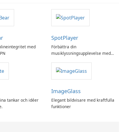
ar
SpotPlayer
nlineintegritet med
Förbättra din
VPN
musiklyssningsupplevelse med
SpotPlayer
ImageGlass
ina tankar och idéer
Elegant bildvisare med kraftfulla
e.
funktioner