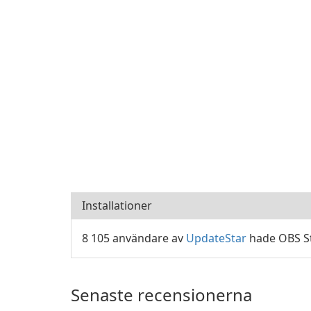
Installationer
8 105 användare av
UpdateStar
hade OBS St
Senaste recensionerna