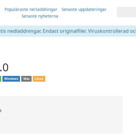
r
Populäraste nerladdningar
Senaste uppdateringar
Senaste nyheterna
atis nedladdningar. Endast originalfiler. Viruskontrollerad oc
.0
Windows
Mac
Linux
a