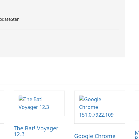
UpdateStar
The Bat! Voyager
M
12.3
Google Chrome
B