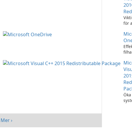
201
Red
Vikt
för 
Visu
Mic
appl
One
Effe
filh
Micr
Mic
One
Vis
201
Red
Pac
Öka 
sys
med
Visu
Redi
Mer ›
Pack