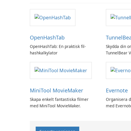
OpenHashTab
TunnelBe
OpenHashTab: En praktisk fil-
Skydda din o
hashkalkylator
TunnelBear 
MiniTool MovieMaker
Evernote
Skapa enkelt fantastiska filmer
Organisera d
med MiniTool MovieMaker.
med Evernot