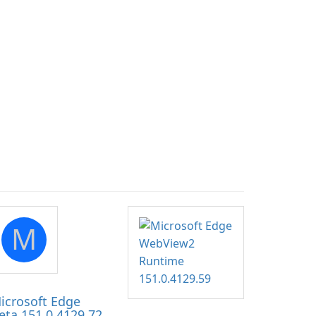
M
icrosoft Edge
eta 151.0.4129.72