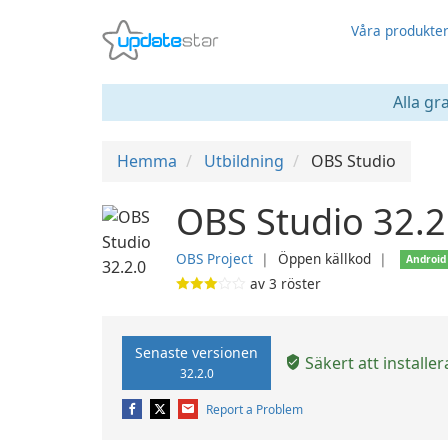
Våra produkte
Alla gr
Hemma
Utbildning
OBS Studio
OBS Studio 32.2
OBS Project
❘
Öppen källkod
❘
Android
av
3
röster
Senaste versionen
Säkert att installer
32.2.0
Report a Problem