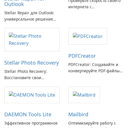
Проверьте скорость своего
Outlook
интернета с
Stellar Repair для Outlook:
Breitbandmessung от zafaco
универсальное решение
GmbH!
для восстановления
электронной почты
PDFCreator
Stellar Photo Recovery
PDFCreator: Создавайте и
конвертируйте PDF-файлы с
Stellar Photo Recovery:
легкостью!
Восстановите свои
потерянные воспоминания
с легкостью
DAEMON Tools Lite
Mailbird
Эффективное программное
Оптимизируйте работу с