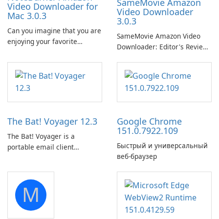
SameMovie Amazon
Video Downloader for
Video Downloader
Mac 3.0.3
3.0.3
Can you imagine that you are
SameMovie Amazon Video
enjoying your favorite
Downloader: Editor's Review
Amazon movies or TV shows
SameMovie Amazon Video
lying on the beach, camping
Downloader is a desktop
in the woods or even during
utility for saving Amazon
your long commute to work
Prime Video titles and other
by subway?
Amazon web-player content
to local drives in MP4 or MKV.
The Bat! Voyager 12.3
Google Chrome
151.0.7922.109
The Bat! Voyager is a
Быстрый и универсальный
portable email client
веб-браузер
software which you can
launch from any USB or
portable media on any
M
computer running Microsoft
Windows.