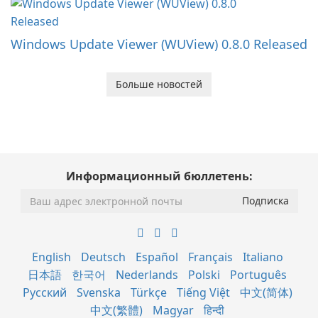
Windows Update Viewer (WUView) 0.8.0 Released
Больше новостей
Информационный бюллетень:
English
Deutsch
Español
Français
Italiano
日本語
한국어
Nederlands
Polski
Português
Русский
Svenska
Türkçe
Tiếng Việt
中文(简体)
中文(繁體)
Magyar
हिन्दी