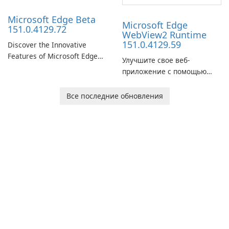
Microsoft Edge Beta
Microsoft Edge
151.0.4129.72
WebView2 Runtime
151.0.4129.59
Discover the Innovative
Features of Microsoft Edge
Улучшите свое веб-
Beta: The Future of Web
приложение с помощью
Browsing Microsoft Edge
среды выполнения
Beta, developed by Microsoft
Microsoft Edge WebView2!
Все последние обновления
Corporation, is shaping the
landscape of modern web
browsers with its cutting-
edge features and seamless
user …