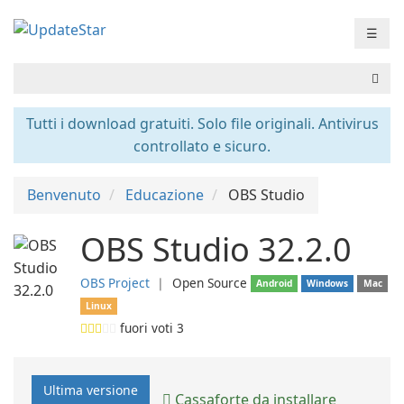
☰
Tutti i download gratuiti. Solo file originali. Antivirus
controllato e sicuro.
Benvenuto
Educazione
OBS Studio
OBS Studio 32.2.0
OBS Project
❘
Open Source
Android
Windows
Mac
Linux
fuori voti
3
Ultima versione
Cassaforte da installare