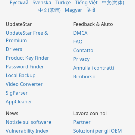
Русский
Svenska
Türkçe
Tiếng Việt
中文(简体)
中文(繁體)
Magyar
हिन्दी
UpdateStar
Feedback & Aiuto
UpdateStar Free &
DMCA
Premium
FAQ
Drivers
Contatto
Product Key Finder
Privacy
Password Finder
Annulla i contratti
Local Backup
Rimborso
Video Converter
SigParser
AppCleaner
News
Lavora con noi
Notizie sul software
Partner
Vulnerability Index
Soluzioni per gli OEM