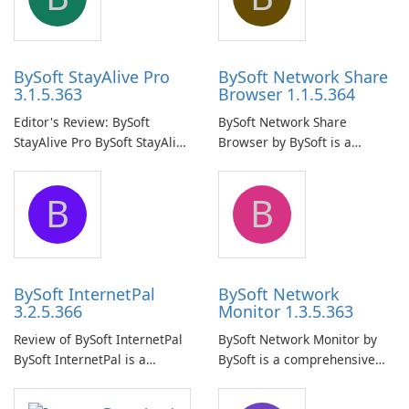
BySoft StayAlive Pro
BySoft Network Share
3.1.5.363
Browser 1.1.5.364
Editor's Review: BySoft
BySoft Network Share
StayAlive Pro BySoft StayAlive
Browser by BySoft is a
Pro is a reliable software
comprehensive software
application designed to
application that allows users
B
B
ensure the continuous and
to easily browse and manage
uninterrupted operation of
shared folders on their
your computer system.
network.
BySoft InternetPal
BySoft Network
3.2.5.366
Monitor 1.3.5.363
Review of BySoft InternetPal
BySoft Network Monitor by
BySoft InternetPal is a
BySoft is a comprehensive
comprehensive software
network monitoring software
application designed to
designed to help businesses