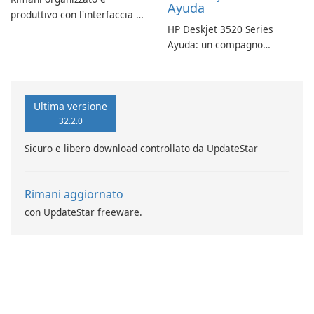
Ayuda
produttivo con l'interfaccia a
HP Deskjet 3520 Series
schede di Stardock Groupy
Ayuda: un compagno
per le applicazioni Windows.
affidabile per la stampa
Ultima versione
32.2.0
Sicuro e libero download controllato da UpdateStar
Rimani aggiornato
con UpdateStar freeware.