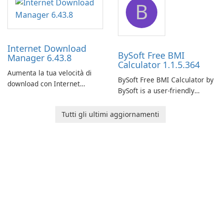
B
monitor your internet
effectively manage their
connection and provide real-
network infrastructure.
time insights into its
performance.
Internet Download
BySoft Free BMI
Manager 6.43.8
Calculator 1.1.5.364
Aumenta la tua velocità di
BySoft Free BMI Calculator by
download con Internet
BySoft is a user-friendly
Download Manager!
software application
designed to help you
Tutti gli ultimi aggiornamenti
calculate your Body Mass
Index quickly and accurately.