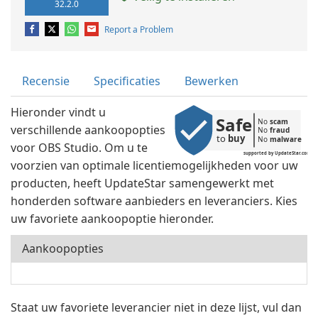
32.2.0
Report a Problem
Recensie
Specificaties
Bewerken
Hieronder vindt u
Safe
No 
scam
verschillende aankoopopties
No 
fraud
to 
buy
No 
malware
voor OBS Studio. Om u te
supported by UpdateStar.com
voorzien van optimale licentiemogelijkheden voor uw
producten, heeft UpdateStar samengewerkt met
honderden software aanbieders en leveranciers. Kies
uw favoriete aankoopoptie hieronder.
Aankoopopties
Staat uw favoriete leverancier niet in deze lijst, vul dan