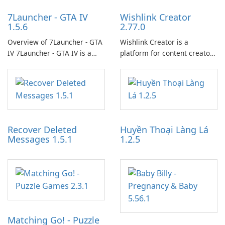
7Launcher - GTA IV
Wishlink Creator
1.5.6
2.77.0
Overview of 7Launcher - GTA
Wishlink Creator is a
IV 7Launcher - GTA IV is a
platform for content creators
specialized software
designed to monetize their
application designed to
work through built-in brand
optimize the gaming
partnerships and integrated
experience for Grand Theft
tools for content distribution
Auto IV.
and audience engagement.
Recover Deleted
Huyền Thoại Làng Lá
Messages 1.5.1
1.2.5
Matching Go! - Puzzle