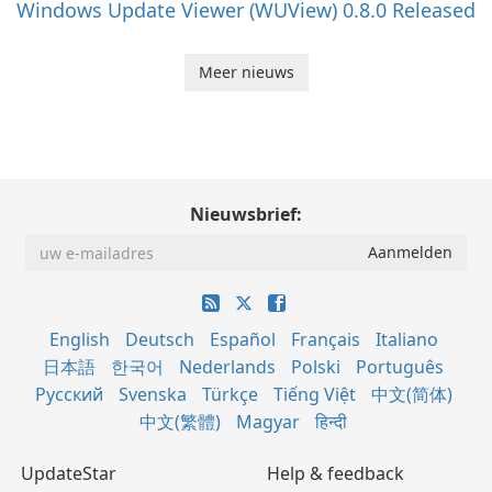
Windows Update Viewer (WUView) 0.8.0 Released
Meer nieuws
Nieuwsbrief:
English
Deutsch
Español
Français
Italiano
日本語
한국어
Nederlands
Polski
Português
Русский
Svenska
Türkçe
Tiếng Việt
中文(简体)
中文(繁體)
Magyar
हिन्दी
UpdateStar
Help & feedback