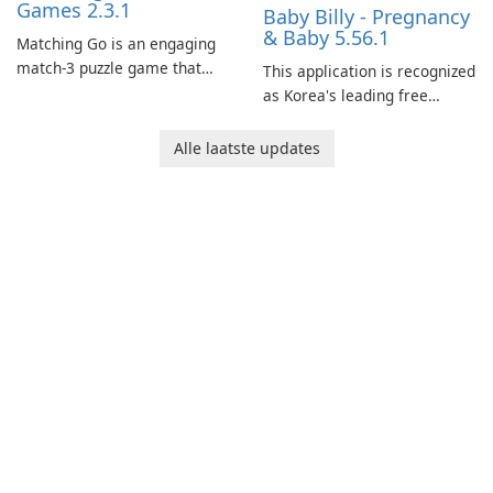
Games 2.3.1
Baby Billy - Pregnancy
& Baby 5.56.1
Matching Go is an engaging
match-3 puzzle game that
This application is recognized
invites players to join Chloe
as Korea's leading free
and her charming corgi,
platform for pregnancy and
Ollie, on an adventurous
baby tracking, offering
Alle laatste updates
journey across diverse
essential healthcare tips and
landscapes.
doctor-approved articles.