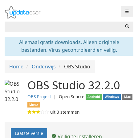
☰
Allemaal gratis downloads. Alleen originele
bestanden. Virus gecontroleerd en veilig.
Home
Onderwijs
OBS Studio
OBS Studio 32.2.0
OBS Project
❘
Open Source
Android
Windows
Mac
Linux
uit
3
stemmen
Laatste versie
Veilig te installeren